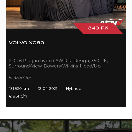
349 PK
VOLVO XC60
2.0 T6 Plug-in hybrid AWD R-Design, 350 PK,
3
Surround/View, Bowers/Wilkins, Head/Up,
A
Adapt.Cruise/Control, BTW!!
L
€ 33.945,-
€
131.950 km
12-04-2021
Hybride
1
€ 861 p/m
€