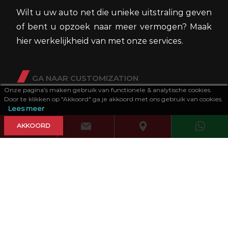
Wilt u uw auto net die unieke uitstraling geven
of bent u opzoek naar meer vermogen? Maak
hier werkelijkheid van met onze services.
GA NAAR CUSTOMIZATION
Onze pagina’s maken gebruik van functionele & analytische cookies.
Door te klikken op "Akkoord" ga je akkoord met ons gebruik van cookies.
Lees meer
DIENSTEN
AKKOORD
Naast autoverkoop, bieden wij ook een
gevarieerd pakketdiensten aan om de aan- of
verkoop van uw auto zo makkelijk mogelijk te
maken.
GA NAAR DIENSTEN