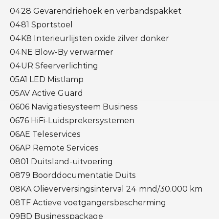
0428 Gevarendriehoek en verbandspakket
0481 Sportstoel
04K8 Interieurlijsten oxide zilver donker
04NE Blow-By verwarmer
04UR Sfeerverlichting
05A1 LED Mistlamp
05AV Active Guard
0606 Navigatiesysteem Business
0676 HiFi-Luidsprekersystemen
06AE Teleservices
06AP Remote Services
0801 Duitsland-uitvoering
0879 Boorddocumentatie Duits
08KA Olieverversingsinterval 24 mnd/30.000 km
08TF Actieve voetgangersbescherming
09BD Businesspackage