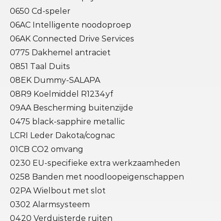
0650 Cd-speler
06AC Intelligente noodoproep
06AK Connected Drive Services
0775 Dakhemel antraciet
0851 Taal Duits
08EK Dummy-SALAPA
08R9 Koelmiddel R1234yf
09AA Bescherming buitenzijde
0475 black-sapphire metallic
LCRI Leder Dakota/cognac
01CB CO2 omvang
0230 EU-specifieke extra werkzaamheden
0258 Banden met noodloopeigenschappen
02PA Wielbout met slot
0302 Alarmsysteem
0420 Verduisterde ruiten