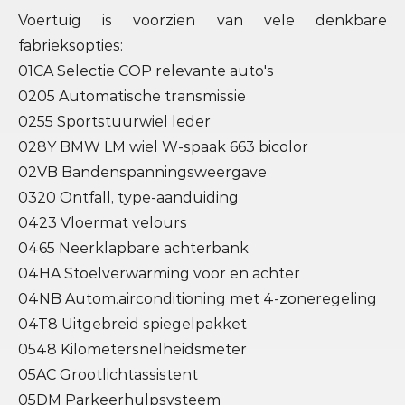
Voertuig is voorzien van vele denkbare
fabrieksopties:
01CA Selectie COP relevante auto's
0205 Automatische transmissie
0255 Sportstuurwiel leder
028Y BMW LM wiel W-spaak 663 bicolor
02VB Bandenspanningsweergave
0320 Ontfall, type-aanduiding
0423 Vloermat velours
0465 Neerklapbare achterbank
04HA Stoelverwarming voor en achter
04NB Autom.airconditioning met 4-zoneregeling
04T8 Uitgebreid spiegelpakket
0548 Kilometersnelheidsmeter
05AC Grootlichtassistent
05DM Parkeerhulpsysteem