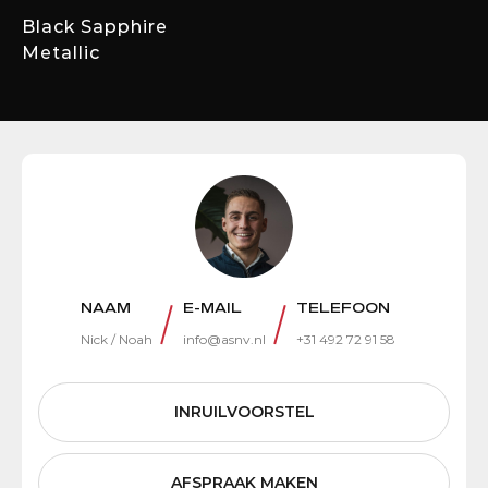
Black Sapphire
Metallic
NAAM
E-MAIL
TELEFOON
Nick / Noah
info@asnv.nl
+31 492 72 91 58
INRUILVOORSTEL
AFSPRAAK MAKEN