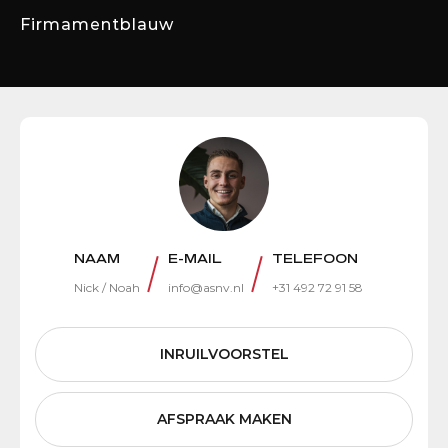
Firmamentblauw
NAAM
E-MAIL
TELEFOON
Nick / Noah
info@asnv.nl
+31 492 72 91 58
INRUILVOORSTEL
AFSPRAAK MAKEN